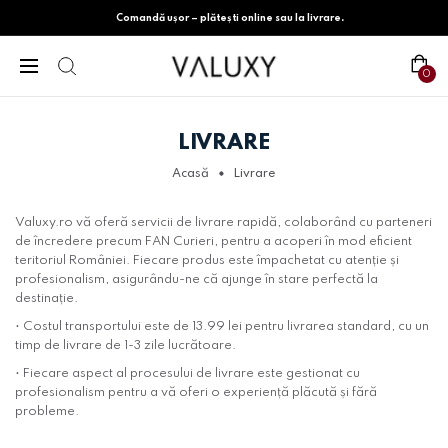
Comandă ușor – plătești online sau la livrare.
0
LIVRARE
Acasă
Livrare
Valuxy.ro vă oferă servicii de livrare rapidă, colaborând cu parteneri
de încredere precum FAN Curieri, pentru a acoperi în mod eficient
teritoriul României. Fiecare produs este împachetat cu atenție și
profesionalism, asigurându-ne că ajunge în stare perfectă la
destinație.
• Costul transportului este de 13.99 lei pentru livrarea standard, cu un
timp de livrare de 1-3 zile lucrătoare.
• Fiecare aspect al procesului de livrare este gestionat cu
profesionalism pentru a vă oferi o experiență plăcută și fără
probleme.