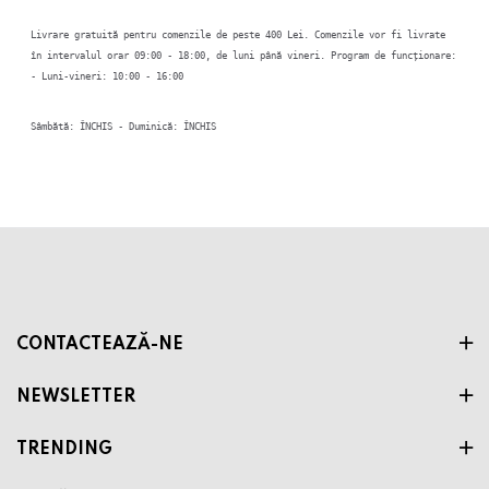
Livrare gratuită pentru comenzile de peste 400 Lei. Comenzile vor fi livrate
în intervalul orar 09:00 - 18:00, de luni până vineri. Program de funcționare:
-
Luni-vineri: 10:00 - 16:00
Sâmbătă: ÎNCHIS
-
Duminică: ÎNCHIS
CONTACTEAZĂ-NE
NEWSLETTER
TRENDING