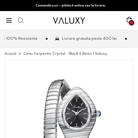
Comandă ușor – plătești online sau la livrare.
0
100% Rezistente
Livrare gratuita peste 400 lei
2.5
Acasă
Ceas Serpentin Crystal - Black Edition | Valuxy