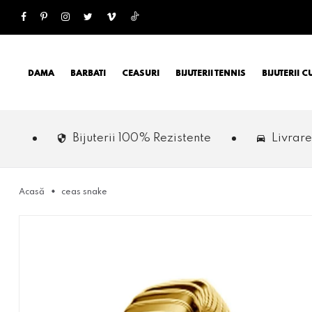
DAMA
BARBATI
CEASURI
BIJUTERII TENNIS
BIJUTERII 
Bijuterii 100% Rezistente
Livrare gratuita pes
Acasă
ceas snake