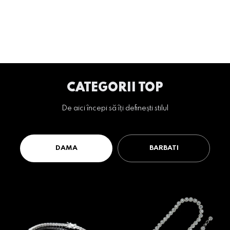
CATEGORII TOP
De aici începi să îți definești stilul
DAMA
BARBATI