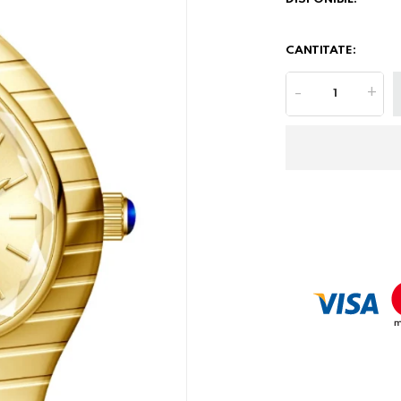
CANTITATE:
-
+