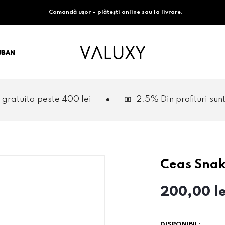
Comandă ușor – plătești online sau la livrare.
CUBAN
te 400 lei
2.5% Din profituri sunt donate
Ceas Sna
200,00 le
DISPONIBIL: