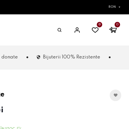
RON
0
0
Bijuterii 100% Rezistente
ke
i
ÎN STOC