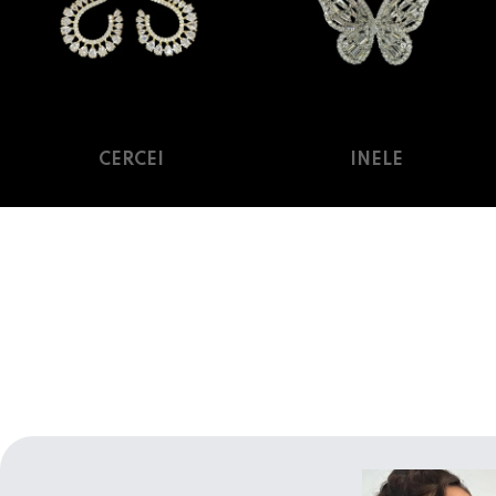
CERCEI
INELE