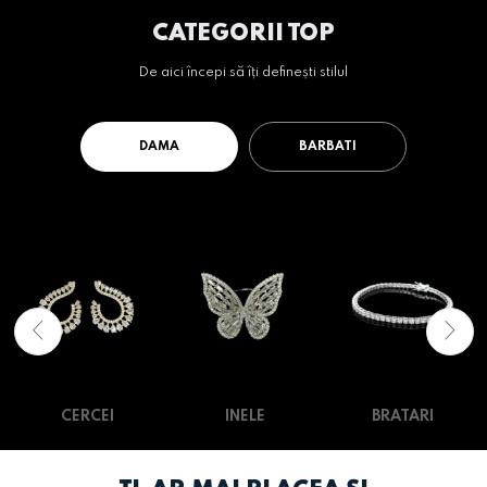
CATEGORII TOP
De aici începi să îți definești stilul
DAMA
BARBATI
CERCEI
INELE
BRATARI