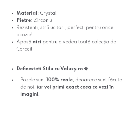
Material
: Crystal,
Pietre
: Zirconiu
Rezistenți, strălucitori, perfecți pentru orice
ocazie!
Apasă
aici
pentru
a vedea toată colecția de
Cercei!
Definesteti Stilu cu Valuxy.ro 💎
Pozele
sunt
100% reale
, deoarece sunt făcute
de noi, iar
vei primi exact ceea ce vezi în
imagini.