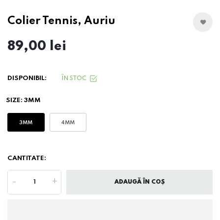
Colier Tennis, Auriu
89,00 lei
DISPONIBIL:
ÎN STOC
SIZE:
3MM
3MM
4MM
CANTITATE:
-
+
ADAUGĂ ÎN COȘ