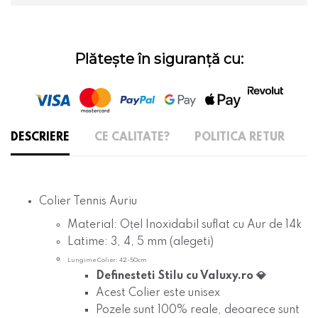
Plătește în siguranță cu:
DESCRIERE
CE CALITATE?
POLITICA RETUR
Colier Tennis Auriu
Material: O
ț
el Inoxidabil suflat cu Aur de 14k
Latime: 3, 4, 5 mm (alegeti)
Lungime Colier: 42-50cm
Definesteti Stilu cu Valuxy.ro 💎
Acest Colier este
unisex
Pozele
sunt
100% reale, deoarece sunt