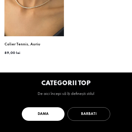
Colier Tennis, Auriu
89,00 lei
CATEGORII TOP
De aici începi să îți definești stilul
DAMA
BARBATI