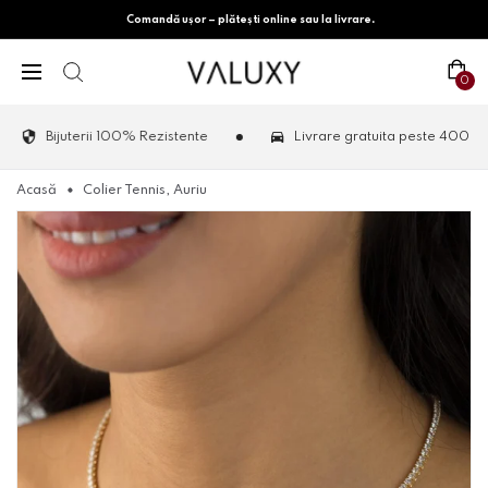
Comandă ușor – plătești online sau la livrare.
0
Bijuterii 100% Rezistente
Livrare gratuita peste 400 lei
Acasă
Colier Tennis, Auriu