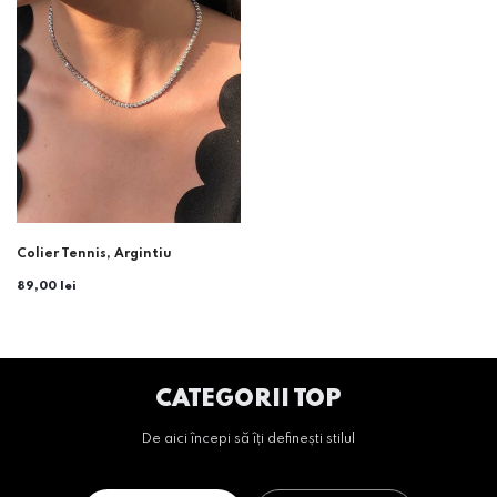
Colier Tennis, Argintiu
89,00 lei
CATEGORII TOP
De aici începi să îți definești stilul