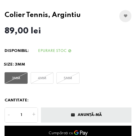
Colier Tennis, Argintiu
89,00 lei
DISPONIBIL:
EPURARE STOC
SIZE:
3MM
3MM
4MM
5MM
CANTITATE:
-
+
ANUNȚĂ-MĂ