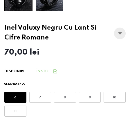
Inel Valuxy Negru Cu Lant Si
Cifre Romane
70,00 lei
DISPONIBIL:
ÎN STOC
MARIME:
6
6
7
8
9
10
11