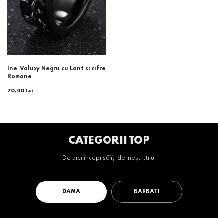
Inel Valuxy Negru cu Lant si cifre
Romane
70,00 lei
CATEGORII TOP
De aici începi să îți definești stilul
DAMA
BARBATI