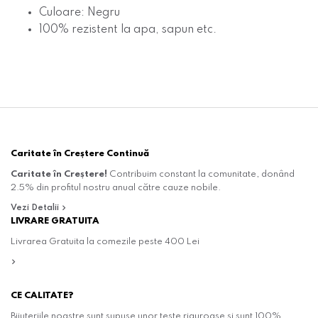
Culoare: Negru
100% rezistent la apa, sapun etc.
Caritate în Creștere Continuă
Caritate în Creștere!
Contribuim constant la comunitate, donând
2.5% din profitul nostru anual către cauze nobile.
Vezi Detalii
LIVRARE GRATUITA
Livrarea Gratuita la comezile peste 400 Lei
CE CALITATE?
Bijuteriile noastre sunt supuse unor teste riguroase și sunt 100%