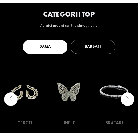
CATEGORII TOP
De aici începi să îți definești stilul
DAMA
BARBATI
CERCEI
INELE
BRATARI