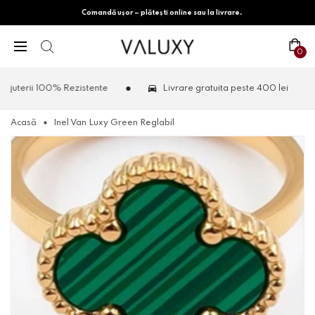
Comandă ușor – plătești online sau la livrare.
0
erii 100% Rezistente
Livrare gratuita peste 400 lei
Acasă
Inel Van Luxy Green Reglabil