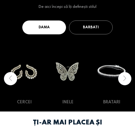
De aici începi să îți definești stilul
DAMA
BARBATI
CERCEI
INELE
BRATARI
ȚI-AR MAI PLACEA ȘI