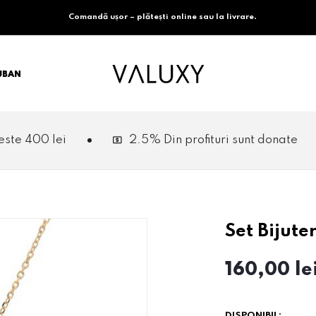
Comandă ușor – plătești online sau la livrare.
CUBAN
2.5% Din profituri sunt donate
Biju
Set Bijute
160,00 le
DISPONIBIL: