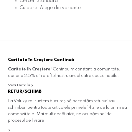
Cercei: Standard
Culoare: Alege din variante
Caritate în Creștere Continuă
Caritate în Creștere!
Contribuim constant la comunitate,
donând 2.5% din profitul nostru anual către cauze nobile.
Vezi Detalii
RETUR/SCHIMB
La Valuxy.ro, suntem bucuroși să acceptăm retururi sau
schimburi pentru toate articolele primele 14 zile de la primirea
comenzii tale. Mai mult decât atât, ne ocupăm noi de
procesul de livrare