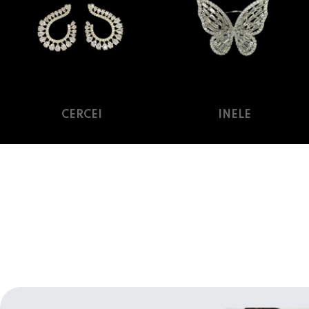
CERCEI
INELE