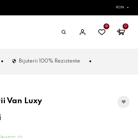
RON
0
0
terii 100% Rezistente
rii Van Luxy
i
ÎN STOC