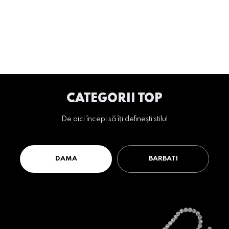
CATEGORII TOP
De aici începi să îți definești stilul
DAMA
BARBATI