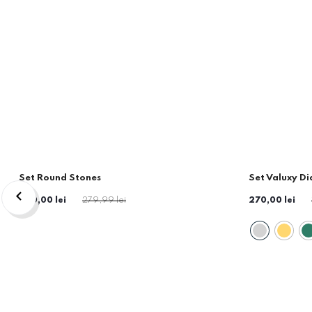
Set Round Stones
Set Valuxy D
-32%
-21%
220,00 lei
279,99 lei
270,00 lei