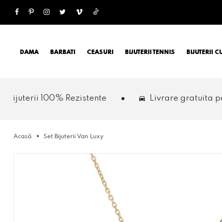
DAMA
BARBATI
CEASURI
BIJUTERII TENNIS
BIJUTERII 
100% Rezistente
Livrare gratuita peste 400 lei
Acasă
Set Bijuterii Van Luxy